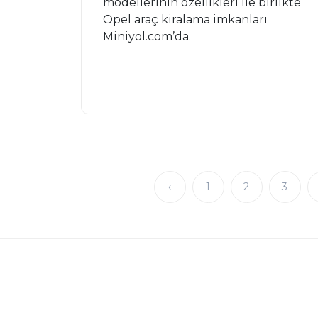
modellerinin özellikleri ile birlikte
Opel araç kiralama imkanları
Miniyol.com’da.
‹
1
2
3