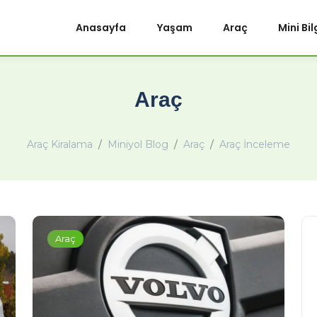
Anasayfa
Yaşam
Araç
Mini Bil
Araç
Araç Kiralama
Miniyol Blog
Araç
Araç İnceleme
Araç