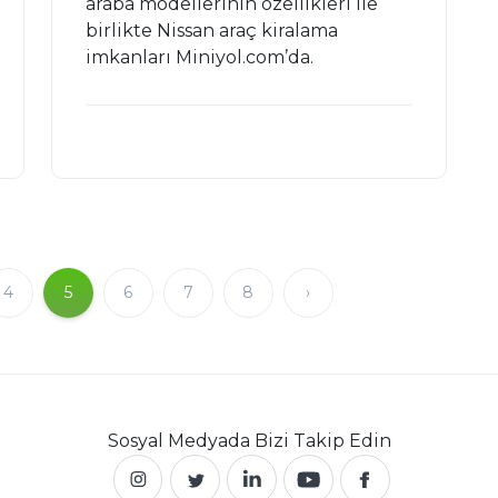
araba modellerinin özellikleri ile
birlikte Nissan araç kiralama
imkanları Miniyol.com’da.
4
5
6
7
8
›
Sosyal Medyada
Bizi Takip Edin