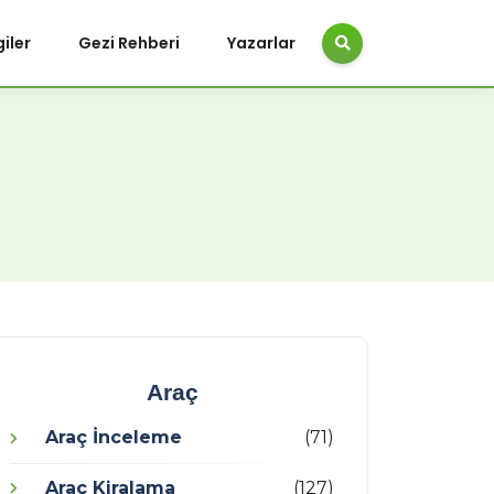
giler
Gezi Rehberi
Yazarlar
Araç
Araç İnceleme
(71)
Araç Kiralama
(127)