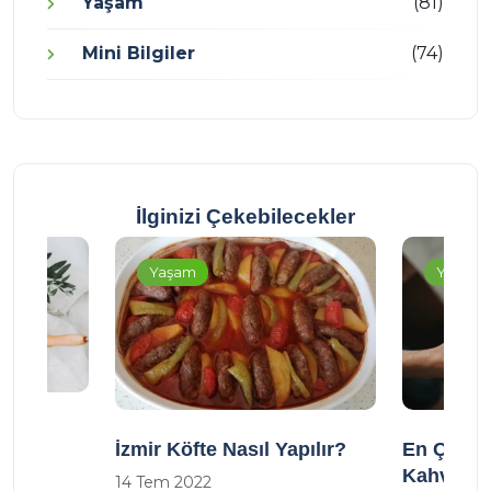
Yaşam
(81)
Mini Bilgiler
(74)
İlginizi Çekebilecekler
Yaşam
Yaşam
ana
İzmir Köfte Nasıl Yapılır?
En Çok Te
n
Kahveler
14 Tem 2022