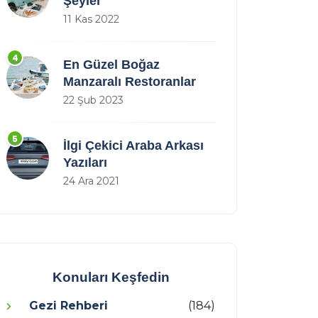
Şeyler
11 Kas 2022
4
En Güzel Boğaz
Manzaralı Restoranlar
22 Şub 2023
5
İlgi Çekici Araba Arkası
Yazıları
24 Ara 2021
Konuları Keşfedin
Gezi Rehberi
(184)