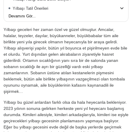
Yılbaşı Tatil Önerileri
Devamını Gör...
Yılbaşı geceleri her zaman özel ve güzel olmuştur. Amcalar,
halalar, teyzeler, dayılar, büyükanneler, büyükbabalar tüm aile
birlikte yeni yıla girecek olmanın heyecanıyla bir araya gelirdi.
Yılbaşı alışverişi yapılır, bütün yıl boyunca et pişirilmeyen evde bile
et olurdu. Yurt dışından gelen akrabaların ziyaretiyle hasret
giderilirdi. Ortamın sıcaklığının yanı sıra bir de salonda yanan
sobanın sıcaklığı ile ayrı bir güzelliği vardı eski yılbaşı
zamanlarının. Sobanın üstüne atılan kestanelerin pişmesini
beklemek, bütün aile birlikte yılbaşının vazgeçilmezi olan tombala
oyununu oynamak, aile büyüklerinin kafasını kaynanadili ile
şişirmek…
Yılbaşı bu güzel anlardan farklı olsa da hala heyecanla bekleniyor.
2023 yılının sonuna gelirken herkeste yeni yıl heyecanı başlamış
durumda. Kimileri ailesiyle, kimileri arkadaşlarıyla, kimileri ise eşiyle
geçirecekleri yılbaşı gecesinin planlamasını yapmaya başlıyor.
Eğer bu yılbaşı gecesini evde değil de başka yerlerde geçirmek