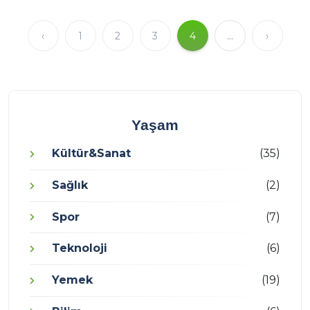
‹
1
2
3
4
...
›
Yaşam
Kültür&Sanat
(35)
Sağlık
(2)
Spor
(7)
Teknoloji
(6)
Yemek
(19)