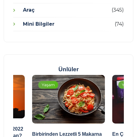
Araç
(345)
Mini Bilgiler
(74)
Ünlüler
Yaşam
Yaşam
dir? 2022
Birbirinden Lezzetli 5 Makarna
En Çok Oy
e Zaman?