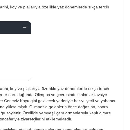
tarihi, koy ve plajlarıyla özellikle yaz dönemlerde sıkça tercih
tarihi, koy ve plajlarıyla özellikle yaz dönemlerde sıkça tercih
yerler sorulduğunda Olimpos ve çevresindeki alanlar tavsiye
ve Ceneviz Koyu gibi gezilecek yerleriyle her yıl yerli ve yabancı
muna yükselmiştir. Olimpos’a gelenlerin önce doğasına, sonra
ğu söylenir. Özellikle yemyeşil çam ormanlarıyla kaplı olması
mosferiyle ziyaretçilerini etkilemektedir.
tesisleri, otelleri, pansiyonları ve kamp alanları bulunan