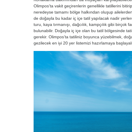
Olimpos’ta vakit geçirenlerin genellikle tatillerini bit
neredeyse tamamı bölge halkından oluşup ailelerden o
de doğayla bu kadar iç içe tatil yapılacak nadir yerle
turu, kaya tırmanışı, dağcılık, kampçılık gibi birçok f
bulunabilir. Doğayla iç içe olan bu tatil bölgesinde tat
gerekir. Olimpos’ta tatiliniz boyunca yüzebilmek, doğ
gezilecek en iyi 20 yer listemizi hazırlamaya başlayal