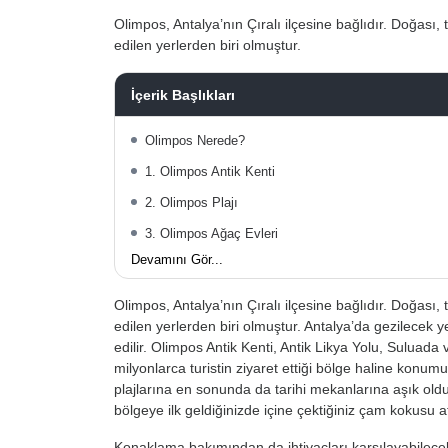
Olimpos, Antalya’nın Çıralı ilçesine bağlıdır. Doğası, 
edilen yerlerden biri olmuştur.
İçerik Başlıkları
Olimpos Nerede?
1. Olimpos Antik Kenti
2. Olimpos Plajı
3. Olimpos Ağaç Evleri
Devamını Gör...
Olimpos, Antalya’nın Çıralı ilçesine bağlıdır. Doğası, 
edilen yerlerden biri olmuştur. Antalya’da gezilecek 
edilir. Olimpos Antik Kenti, Antik Likya Yolu, Suluada 
milyonlarca turistin ziyaret ettiği bölge haline konu
plajlarına en sonunda da tarihi mekanlarına aşık oldu
bölgeye ilk geldiğinizde içine çektiğiniz çam kokusu at
Konaklama bakımından da ihtiyaçları karşılayabilecek 