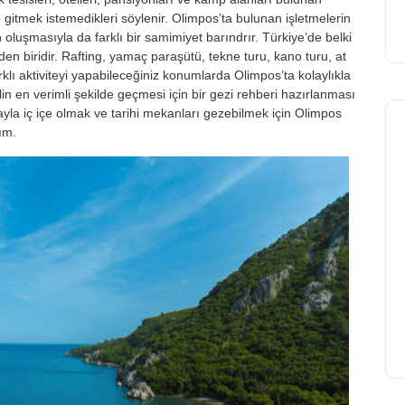
irip gitmek istemedikleri söylenir. Olimpos’ta bulunan işletmelerin
luşmasıyla da farklı bir samimiyet barındrır. Türkiye’de belki
rden biridir. Rafting, yamaç paraşütü, tekne turu, kano turu, at
arklı aktiviteyi yapabileceğiniz konumlarda Olimpos’ta kolaylıkla
ilin en verimli şekilde geçmesi için bir gezi rehberi hazırlanması
ayla iç içe olmak ve tarihi mekanları gezebilmek için Olimpos
ım.