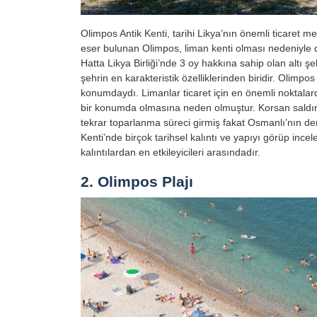
Olimpos Antik Kenti, tarihi Likya’nın önemli ticaret m
eser bulunan Olimpos, liman kenti olması nedeniyle de
Hatta Likya Birliği’nde 3 oy hakkına sahip olan altı ş
şehrin en karakteristik özelliklerinden biridir. Olimpo
konumdaydı. Limanlar ticaret için en önemli noktalarda
bir konumda olmasına neden olmuştur. Korsan saldır
tekrar toparlanma süreci girmiş fakat Osmanlı’nın deni
Kenti’nde birçok tarihsel kalıntı ve yapıyı görüp incel
kalıntılardan en etkileyicileri arasındadır.
2. Olimpos Plajı