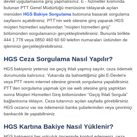
devlet uygulamasına giriş yapmalısınız. E - hizmetler kısmında
bulunan PTT Genel Müdürlüğü menüsüne tıklayarak açılan
menüden
HGS Bakiye Sorgulama
butonuna basarak sorgulama
sayfasını açabilirsiniz. PTT’nin web sitesine giriş yaparak HGS
müşteri hizmetleri sayfasından “müşteri hizmetleri giriş”
bölümünden sorgulamanızı gerçekleştirebilirsiniz. Bununla birlikte
444 1 778 veya 0850 460 60 60 telefon numaraları üstünden de
işleminizi gerçekleştirebilirsiniz.
HGS Ceza Sorgulama Nasıl Yapılır?
HGS bakiyeniz yetersiz ise geçiş ihlali yapmış sayılır, ceza ödemek
durumunda kalırsınız. Yukarıda da bahsettiğimiz gibi E-Devlet’e
veya PTT resmi internet sitesine girerek sorgulama yapabilirsiniz.
PTT’den sorgulama yapmak için ise web sitesine giriş yaptıktan
sonra Müşteri Hizmetleri Giriş bölümünden “Geçiş İhlali Sorgula”
bağlantısına tıklayın. Ceza tutarınızı açılan sayfada görebilirsiniz.
HGS cezanız var ise ödemenizi banka şubelerinden veya çevrimiçi
bankacılık ile yapabilirsiniz.
HGS Kartına Bakiye Nasıl Yüklenir?
HGS bakiyenizi her yolculuk öncesinde kontrol ederseniz, ceza