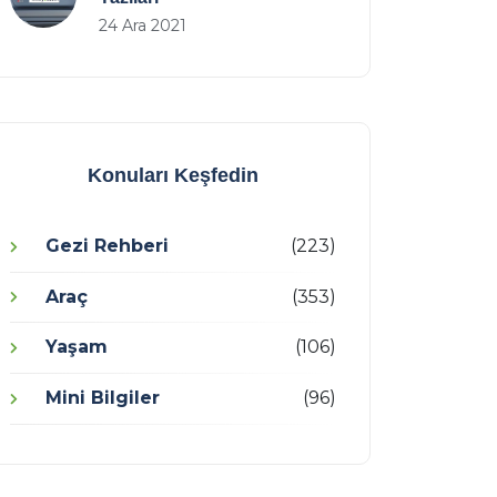
24 Ara 2021
Konuları Keşfedin
Gezi Rehberi
(223)
Araç
(353)
Yaşam
(106)
Mini Bilgiler
(96)