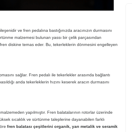
 bileşenidir ve fren pedalına bastığınızda aracınızın durmasını
sürtünme malzemesi bulunan yassı bir çelik parçasından
ı fren diskine temas eder. Bu, tekerleklerin dönmesini engelleyen
masını sağlar. Fren pedalı ile tekerlekler arasında bağlantı
a basıldığı anda tekerleklerin hızını keserek aracın durmasını
 malzemeden yapılmıştır. Fren balatalarının rotorlar üzerinde
üksek sıcaklık ve sürtünme taleplerine dayanabilen farklı
göre
fren balatası çeşitlerini organik, yarı metalik ve seramik