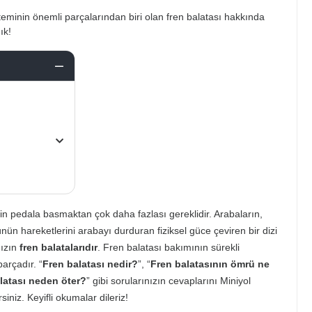
teminin önemli parçalarından biri olan fren balatası hakkında
ık!
 için pedala basmaktan çok daha fazlası gereklidir. Arabaların,
nün hareketlerini arabayı durduran fiziksel güce çeviren bir dizi
nızın
fren balatalarıdır
. Fren balatası bakımının sürekli
arçadır. “
Fren balatası nedir?
”, “
Fren balatasının ömrü ne
latası neden öter?
” gibi sorularınızın cevaplarını Miniyol
siniz. Keyifli okumalar dileriz!