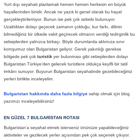
Yurt dışı seyahati planlamak hemen hemen herkesin en büyük
hayallerinden biridir. Ancak ne yazık ki genel olarak bu hayal
gerçekleştirilemiyor. Bunun ise pek çok sebebi bulunuyor.
Uzaklıktan dolayı geçecek zamanın çokluğu, kur farkı, dilinin
bilmediğiniz bir ülkede vakit geçirecek olmanın verdiği tedirginlik bu
sebeplerden yalnızca birkaçı. Böyle durumlarda aklımıza sınır
komşumuz olan Bulgaristan geliyor. Gerek yakınlığı gerekse
bölgede pek çok
turistik
yer bulunması gibi sebeplerden dolayı
Bulgaristan Türkiye’den gelecek turistlere oldukça keyifli bir tatil
imkânı sunuyor. Buyurun Bulgaristan seyahatinde gezebileceğiniz
yerleri birlikte inceleyelim.
Bulgaristan hakkında daha fazla bilgiye
sahip olmak için blog
yazımızı inceleyebilirsiniz!
EN GÜZEL 7 BULGARİSTAN ROTASI
Bulgaristan’a seyahat etmek isterseniz önünüze yapabileceğiniz
aktiviteler ve gezilecek yerler açısından pek çok seçenek çıkıyor.