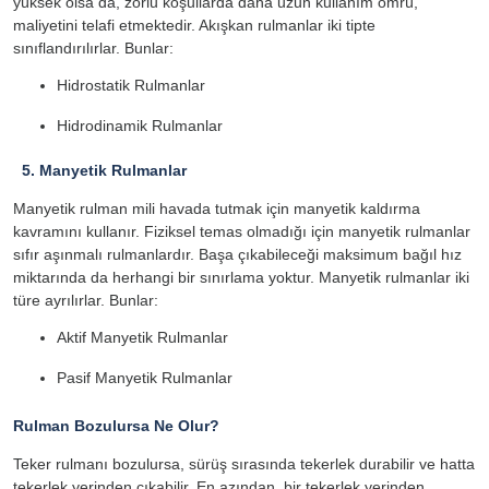
yüksek olsa da, zorlu koşullarda daha uzun kullanım ömrü,
maliyetini telafi etmektedir. Akışkan rulmanlar iki tipte
sınıflandırılırlar. Bunlar:
Hidrostatik Rulmanlar
Hidrodinamik Rulmanlar
5. Manyetik Rulmanlar
Manyetik rulman mili havada tutmak için manyetik kaldırma
kavramını kullanır. Fiziksel temas olmadığı için manyetik rulmanlar
sıfır aşınmalı rulmanlardır. Başa çıkabileceği maksimum bağıl hız
miktarında da herhangi bir sınırlama yoktur. Manyetik rulmanlar iki
türe ayrılırlar. Bunlar:
Aktif Manyetik Rulmanlar
Pasif Manyetik Rulmanlar
Rulman Bozulursa Ne Olur?
Teker rulmanı bozulursa, sürüş sırasında tekerlek durabilir ve hatta
tekerlek yerinden çıkabilir. En azından, bir tekerlek yerinden