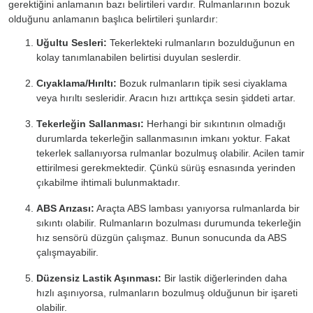
gerektiğini anlamanın bazı belirtileri vardır. Rulmanlarının bozuk
olduğunu anlamanın başlıca belirtileri şunlardır:
Uğultu Sesleri:
Tekerlekteki rulmanların bozulduğunun en
kolay tanımlanabilen belirtisi duyulan seslerdir.
Cıyaklama/Hırıltı:
Bozuk rulmanların tipik sesi ciyaklama
veya hırıltı sesleridir. Aracın hızı arttıkça sesin şiddeti artar.
Tekerleğin Sallanması:
Herhangi bir sıkıntının olmadığı
durumlarda tekerleğin sallanmasının imkanı yoktur. Fakat
tekerlek sallanıyorsa rulmanlar bozulmuş olabilir. Acilen tamir
ettirilmesi gerekmektedir. Çünkü sürüş esnasında yerinden
çıkabilme ihtimali bulunmaktadır.
ABS Arızası:
Araçta ABS lambası yanıyorsa rulmanlarda bir
sıkıntı olabilir. Rulmanların bozulması durumunda tekerleğin
hız sensörü düzgün çalışmaz. Bunun sonucunda da ABS
çalışmayabilir.
Düzensiz Lastik Aşınması:
Bir lastik diğerlerinden daha
hızlı aşınıyorsa, rulmanların bozulmuş olduğunun bir işareti
olabilir.