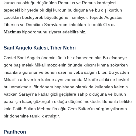
kurucusu olduğu düşünülen Romulus ve Remus kardeşleri
tepedeki bir yerde bir dişi kurdun bulduğuna ve bu dişi kurdun
çocukları besleyerek büyüttüğüne inanılıyor.
Tepede Augustus,
Tiberius ve Domitian Saraylarının kalıntıları ile antik
Circus
hipodromunu ziyaret edebilirsiniz.
Maximus
Sant’Angelo Kalesi, Tiber Nehri
Castel Sant Angelo önemini ünlü bir efsaneden alır. Bu efsaneye
göre baş melek Mikail mozolenin önünde kılıcını kınına sokarken
insanlara görünür ve bunun üzerine veba salgını biter. Bu yüzden
Mikail’in adı verilen kalede aynı zamanda Mikail’e ait iki de heykel
bulunmaktadır. Bir dönem hapishane olarak da kullanılan kalenin
Vatikan Sarayı’na kadar gizli geçişlere sahip olduğuna ve bunun
papa için kaçış güzergahı olduğu düşünülmektedir. Bununla birlikte
kale Fatih Sultan Mehmet’in oğlu Cem Sultan’ın sürgün yıllarının
bir dönemine tanıklık etmiştir.
Pantheon