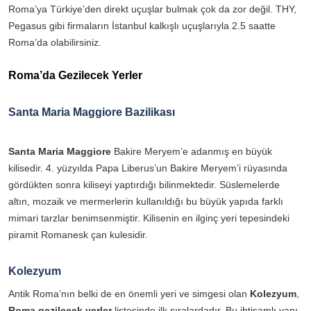
Roma’ya Türkiye’den direkt uçuşlar bulmak çok da zor değil. THY,
Pegasus gibi firmaların İstanbul kalkışlı uçuşlarıyla 2.5 saatte
Roma’da olabilirsiniz.
Roma’da Gezilecek Yerler
Santa Maria Maggiore Bazilikası
Santa Maria Maggiore
Bakire Meryem’e adanmış en büyük
kilisedir. 4. yüzyılda Papa Liberus’un Bakire Meryem’i rüyasında
gördükten sonra kiliseyi yaptırdığı bilinmektedir. Süslemelerde
altın, mozaik ve mermerlerin kullanıldığı bu büyük yapıda farklı
mimari tarzlar benimsenmiştir. Kilisenin en ilginç yeri tepesindeki
piramit Romanesk çan kulesidir.
Kolezyum
Antik Roma’nın belki de en önemli yeri ve simgesi olan
Kolezyum
,
Roma gezilecek yerler
listesinde ilk sıralardadır. Bu ihtişamlı yapı