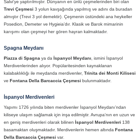
Salvi’ye yaptırılmıştır. Dünyanın en ünlü çeşmelerinden biri olan
Trevi Çeşmesi
3 yolun kavşağında yapılmış ve adını da buradan
almıştır (Trevi 3 yol demektir). Çeşmenin üstündeki ana heykeller
Posedion, Demeter ve Hygieia’dır. Klasik ve Barok mimarinin
karışımı olan çeşmeyi her gören hayran kalmaktadır.
Spagna Meydanı
Piazza di Spagna
ya da
İspanyol Meydanı
, ismini İspanyol
Merdivenlerinden alıyor. Popülaritesinden kaynaklanan
kalabaklıklığı ile meydanda merdivenler,
Trinita dei Monti Kilisesi
ve
Fontana Della Barcaccia Çeşmesi
bulunmaktadır.
İspanyol Merdivenleri
Yapımı 1726 yılında biten merdivenler İspanyol Meydanı’ndan
kiliseye ulaşım sağlamak için inşa edilmiştir. Avrupa’nın en uzun ve
en geniş merdivenleri olarak bilinen
İspanyol Merdivenleri
138
basamaktan oluşmaktadır. Merdivenlerin hemen altında
Fontana
Della Barcaccia Çeşmesi
var.