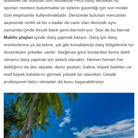
Maldivler’de bulunan tüm tesislerde PADI dalış sertifikalı su
sporları merkezi bulunmakta ve sizlerin güvenliği için son model
özel ekipmanlar kullanılmaktadır. Denizinde bulunan mercanlar
sayesinde renkli ve bir o kadar da canlı olan denizaltı aynı
zamanda içinde birçok batık gemi barındırıyor. Size de bu berrak
Maldiv plajları
içinde dalış yapmak kalıyor. Dalış için dalış
merkezlerine ya da tekne, yat gibi konaklamalı dalış bölgelerine tur
düzenleyen şirketler vardır. İsteğinize göre bunlardan birine dahil
olmanız dalış yapmak için yeterli olacaktır. Hemen hemen her
daldığınız da dev akyalar, deniz şeytanı, balina, köpek balıkları ve
resif köpek balıklarını görmek yüksek bir olasılıktır. Üstelik
profesyonel dalıcı olmadan da bunu başarabilirsiniz