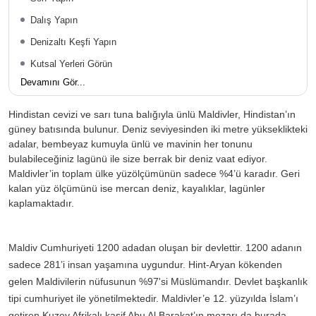
Dalış Yapın
Denizaltı Keşfi Yapın
Kutsal Yerleri Görün
Devamını Gör...
Hindistan cevizi ve sarı tuna balığıyla ünlü Maldivler, Hindistan’ın
güney batısında bulunur. Deniz seviyesinden iki metre yükseklikteki
adalar, bembeyaz kumuyla ünlü ve mavinin her tonunu
bulabileceğiniz lagünü ile size berrak bir deniz vaat ediyor.
Maldivler’in toplam ülke yüzölçümünün sadece %4’ü karadır. Geri
kalan yüz ölçümünü ise mercan deniz, kayalıklar, lagünler
kaplamaktadır.
Maldiv Cumhuriyeti 1200 adadan oluşan bir devlettir. 1200 adanın
sadece 281’i insan yaşamına uygundur. Hint-Aryan kökenden
gelen Maldivilerin nüfusunun %97'si Müslümandır. Devlet başkanlık
tipi cumhuriyet ile yönetilmektedir. Maldivler’e 12. yüzyılda İslam’ı
getiren Kuzey Afrikalı kaşif Abu Al Barakat’ın mezarı da burada