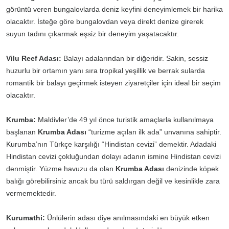
görüntü veren bungalovlarda deniz keyfini deneyimlemek bir harika
olacaktır. İsteğe göre bungalovdan veya direkt denize girerek
suyun tadını çıkarmak eşsiz bir deneyim yaşatacaktır.
Vilu Reef Adası:
Balayı adalarından bir diğeridir. Sakin, sessiz
huzurlu bir ortamın yanı sıra tropikal yeşillik ve berrak sularda
romantik bir balayı geçirmek isteyen ziyaretçiler için ideal bir seçim
olacaktır.
Krumba:
Maldivler’de 49 yıl önce turistik amaçlarla kullanılmaya
başlanan
Krumba Adası
“turizme açılan ilk ada” unvanına sahiptir.
Kurumba’nın Türkçe karşılığı “Hindistan cevizi” demektir. Adadaki
Hindistan cevizi çokluğundan dolayı adanın ismine Hindistan cevizi
denmiştir. Yüzme havuzu da olan
Krumba Adası
denizinde köpek
balığı görebilirsiniz ancak bu türü saldırgan değil ve kesinlikle zara
vermemektedir.
Kurumathi:
Ünlülerin adası diye anılmasındaki en büyük etken