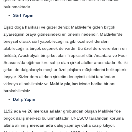
bulunmaktadır.
Sörf Yapın
Eşsiz doğa harikası ve güzel denizi; Maldivler’e giden birçok
ziyaretçinin oraya gitmesindeki en önemli nedendir. Maldivler’de
bireysel olarak sörf yapabileceğiniz gibi özel sörf dersleri
alabileceğiniz birçok seçenek de vardır. Bu özel ders verenlerin en
ünlüsü; Avustralyalı bir şirket olan Tropicsurf’dür. Anantara ve Four
Seasons’da eğitmenlere sahip olan şirket atoller arasındadır. Bu iki
şirket de dalgalarıyla meşhur özel plajlara müşterilerini helikopterle
taşıyor. Sizler ders alırken şirketin deneyimli ekibi tarafından
videoya alınabilirsiniz ve
Maldiv plajları
içinde harika bir anı
bırakabilirsiniz.
Dalış Yapın
1192 ada ve 26
mercan adalar
grubundan oluşan Maldivler’de
birçok dalış merkezi bulunmaktadır. UNESCO tarafından koruma
altına alınmış
mercan ada
dalış yapmayı daha cazip kılıyor.