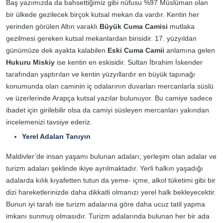
Baş yazımızda da bahsettiğimiz gibi nüfusu %97 Müslüman olan
bir ülkede gezilecek birçok kutsal mekan da vardır. Kentin her
yerinden görülen Altın varaklı
Büyük Cuma Camisi
mutlaka
gezilmesi gereken kutsal mekanlardan birisidir. 17. yüzyıldan
günümüze dek ayakta kalabilen
Eski Cuma Camii
anlamına gelen
Hukuru Miskiy
ise kentin en eskisidir. Sultan İbrahim İskender
tarafından yaptırılan ve kentin yüzyıllardır en büyük tapınağı
konumunda olan caminin iç odalarının duvarları mercanlarla süslü
ve üzerlerinde Arapça kutsal yazılar bulunuyor. Bu camiye sadece
ibadet için girilebilir olsa da camiyi süsleyen mercanları yakından
incelemenizi tavsiye ederiz.
Yerel Adaları Tanıyın
Maldivler’de insan yaşamı bulunan adaları; yerleşim olan adalar ve
turizm adaları şeklinde ikiye ayrılmaktadır. Yerli halkın yaşadığı
adalarda kılık kıyafetten tutun da yeme- içme, alkol tüketimi gibi bir
dizi hareketlerinizde daha dikkatli olmanızı yerel halk bekleyecektir.
Bunun iyi tarafı ise turizm adalarına göre daha ucuz tatil yapma
imkanı sunmuş olmasıdır. Turizm adalarında bulunan her bir ada