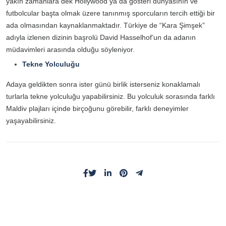
yakın zamanlara dek Hollywood ya da gösteri dünyasının ve
futbolcular başta olmak üzere tanınmış sporcuların tercih ettiği bir
ada olmasından kaynaklanmaktadır. Türkiye de “Kara Şimşek”
adıyla izlenen dizinin başrolü David Hasselhof’un da adanın
müdavimleri arasında olduğu söyleniyor.
Tekne Yolculuğu
Adaya geldikten sonra ister günü birlik isterseniz konaklamalı
turlarla tekne yolculuğu yapabilirsiniz. Bu yolculuk sorasında farklı
Maldiv plajları içinde birçoğunu görebilir, farklı deneyimler
yaşayabilirsiniz.