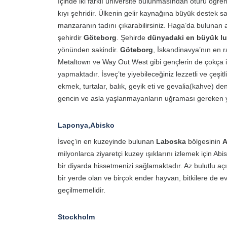
İçinde iki farklı üniversite bulunmasından ötürü öğre
kıyı şehridir. Ülkenin gelir kaynağına büyük destek s
manzaranın tadını çıkarabilirsiniz. Haga’da bulunan ah
şehirdir
Göteborg
. Şehirde
dünyadaki en büyük l
yönünden sakindir.
Göteborg
, İskandinavya’nın en r
Metaltown ve Way Out West gibi gençlerin de çokça ilgil
yapmaktadır. İsveç’te yiyebileceğiniz lezzetli ve çeşitl
ekmek, turtalar, balık, geyik eti ve gevalia(kahve) 
gencin ve asla yaşlanmayanların uğraması gereken y
Laponya,Abisko
İsveç’in en kuzeyinde bulunan
Laboska
bölgesinin
A
milyonlarca ziyaretçi kuzey ışıklarını izlemek için Ab
bir diyarda hissetmenizi sağlamaktadır. Az bulutlu aç
bir yerde olan ve birçok ender hayvan, bitkilere de e
geçilmemelidir.
Stockholm