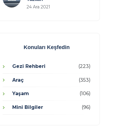
24 Ara 2021
Konuları Keşfedin
Gezi Rehberi
(223)
Araç
(353)
Yaşam
(106)
Mini Bilgiler
(96)