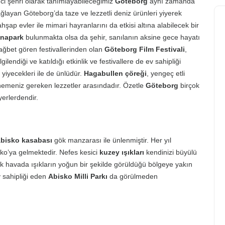
nci şehri olarak tanımlayabileceğimiz
Göteborg
aynı zamanda
ağlayan Göteborg’da taze ve lezzetli deniz ürünleri yiyerek
şap evler ile mimari hayranlarını da etkisi altına alabilecek bir
unapark
bulunmakta olsa da şehir, sanılanın aksine gece hayatı
ağbet gören festivallerinden olan
Göteborg Film Festivali
,
endiği ve katıldığı etkinlik ve festivallere de ev sahipliği
i yiyecekleri ile de ünlüdür.
Hagabullen çöreği
, yengeç etli
denemeniz gereken lezzetler arasındadır. Özetle
Göteborg
birçok
erlerdendir.
bisko kasabası
gök manzarası ile ünlenmiştir. Her yıl
isko’ya gelmektedir. Nefes kesici
kuzey ışıkları
kendinizi büyülü
ık havada ışıkların yoğun bir şekilde görüldüğü bölgeye yakın
v sahipliği eden
Abisko Milli Parkı
da görülmeden