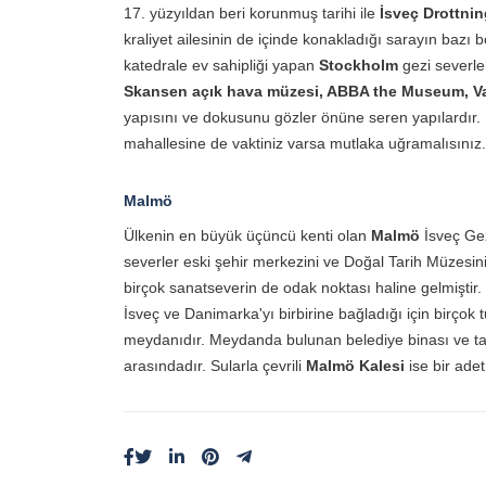
17. yüzyıldan beri korunmuş tarihi ile
İsveç Drottni
kraliyet ailesinin de içinde konakladığı sarayın bazı 
katedrale ev sahipliği yapan
Stockholm
gezi severle
Skansen açık hava müzesi, ABBA the Museum, V
yapısını ve dokusunu gözler önüne seren yapılardır.
mahallesine de vaktiniz varsa mutlaka uğramalısını
Malmö
Ülkenin en büyük üçüncü kenti olan
Malmö
İsveç Gez
severler eski şehir merkezini ve Doğal Tarih Müzesini
birçok sanatseverin de odak noktası haline gelmiştir.
İsveç ve Danimarka'yı birbirine bağladığı için birçok t
meydanıdır. Meydanda bulunan belediye binası ve tari
arasındadır. Sularla çevrili
Malmö Kalesi
ise bir ade