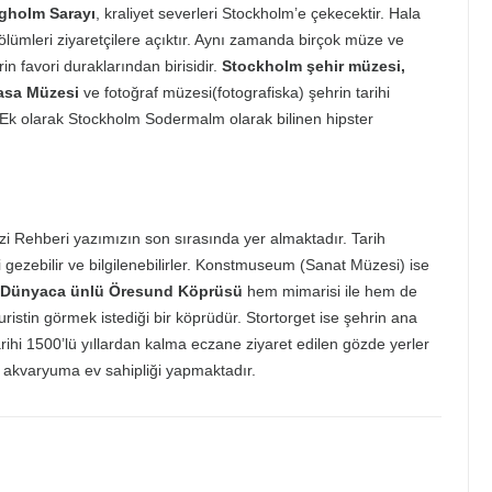
ngholm Sarayı
, kraliyet severleri Stockholm’e çekecektir. Hala
bölümleri ziyaretçilere açıktır. Aynı zamanda birçok müze ve
rin favori duraklarından birisidir.
Stockholm şehir müzesi,
asa Müzesi
ve fotoğraf müzesi(fotografiska) şehrin tarihi
 Ek olarak Stockholm Sodermalm olarak bilinen hipster
z.
i Rehberi yazımızın son sırasında yer almaktadır. Tarih
 gezebilir ve bilgilenebilirler. Konstmuseum (Sanat Müzesi) ise
Dünyaca ünlü Öresund Köprüsü
hem mimarisi ile hem de
uristin görmek istediği bir köprüdür. Stortorget ise şehrin ana
hi 1500’lü yıllardan kalma eczane ziyaret edilen gözde yerler
t akvaryuma ev sahipliği yapmaktadır.