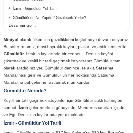
İzmir - Gümüldür Yol Tarifi
Gümüldür’de Ne Yapılır? Gezilecek Yerler?
Devamını Gör...
Miniyol
olarak ülkemizin güzelliklerini keşfetmeye devam ediyoruz.
Bu sefer rotamız, mavi bayraklı koyları, plajları ve antik kentleri ile
Gümüldür
. İzmir’in kıyılarında bir cennet… Denizin keyfini
çıkarmak ve keyifli bir tatil geçirmek istiyorsanız Gümüldür tam
olarak aradığınız yer. Gümüldür denince ise akla
Satsuma
Mandalinası gelir ve Gümüldür’ün her noktasında Satsuma
Mandalina bahçelerine rastlamak mümkündür.
Gümüldür Nerede?
Keyifli bir tatil geçirmek isteyenler için Gümüldür saklı kalmış bir
cennet.
İzmir
şehir merkezi güneyinde, Menderes sınırları içinde
ve Ege Denizi’nin kıyılarında yer almaktadır.
İzmir - Gümüldür Yol Tarifi
İzmir - Gümüldür İstanbul’a 537 km, Ankara’ya 639 km, Bursa’ya