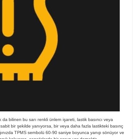
a bilinen bu sarı renkli ünlem işareti, lastik basıncı veya
 sabit bir şekilde yanıyorsa, bir veya daha fazla lastikteki basınç
dığınızda TPMS sembolü 60-90 saniye boyunca yanıp sönüyor ve
yanık kalıyorsa, sensörlerde bir sorun var demektir.