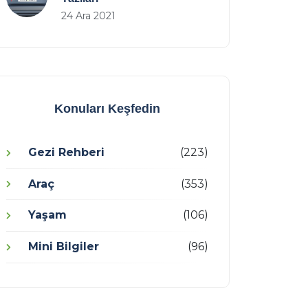
24 Ara 2021
Konuları Keşfedin
Gezi Rehberi
(223)
Araç
(353)
Yaşam
(106)
Mini Bilgiler
(96)