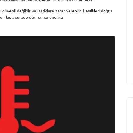
üvenli değildir ve lastiklere zarar verebilir. Lastikleri doğru
n kısa sürede durmanızı öneririz.