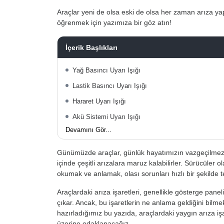
Araçlar yeni de olsa eski de olsa her zaman arıza yap
öğrenmek için yazımıza bir göz atın!
İçerik Başlıkları
Yağ Basıncı Uyarı Işığı
Lastik Basıncı Uyarı Işığı
Hararet Uyarı Işığı
Akü Sistemi Uyarı Işığı
Devamını Gör...
Günümüzde araçlar, günlük hayatımızın vazgeçilmez b
içinde çeşitli arızalara maruz kalabilirler. Sürücüler o
okumak ve anlamak, olası sorunları hızlı bir şekilde 
Araçlardaki arıza işaretleri, genellikle gösterge panel
çıkar. Ancak, bu işaretlerin ne anlama geldiğini bilmek
hazırladığımız bu yazıda, araçlardaki yaygın arıza iş
üzerine odaklanacağız.