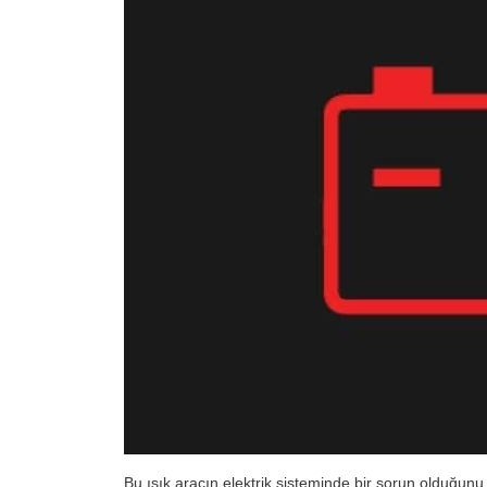
Bu ışık aracın elektrik sisteminde bir sorun olduğunu