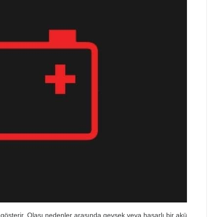
 gösterir. Olası nedenler arasında gevşek veya hasarlı bir akü