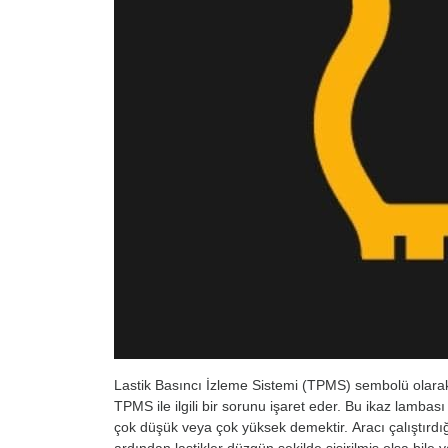
Lastik Basıncı İzleme Sistemi (TPMS) sembolü olarak d
TPMS ile ilgili bir sorunu işaret eder. Bu ikaz lambası
çok düşük veya çok yüksek demektir. Aracı çalıştır
ardından lastikler düzgün şekilde şişirilmiş olsa bile 