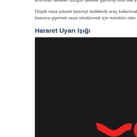
Düşük veya yüksek basınçlı lastiklerle araç kullanmak g
basınca şişirmek veya söndürmek için mümkün olan e
Hararet Uyarı Işığı