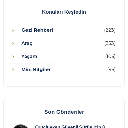
Konuları Keşfedin
Gezi Rehberi
(223)
Araç
(353)
Yaşam
(106)
Mini Bilgiler
(96)
Son Gönderiler
Oruçluyken Güvenli Sürüş İçin 8