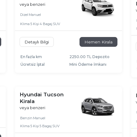
veya benzeri
Dizel
Manuel
Klima
5 Kişi
4 Bagaj
SUV
Detaylı Bilgi
Hemen Kirala
En fazla km
2250.00 TL Depozito
Ücretsiz İptal
Mini Ödeme İmkanı
Hyundai Tucson
Kirala
veya benzeri
Benzin
Manuel
Klima
5 Kişi
5 Bagaj
SUV