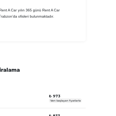
t Rent A Car yılın 365 günü Rent A Car
 Trabzon’da ofisleri bulunmaktadır.
iralama
₺ 973
'den başlayan fiyatlarla
₺ 833