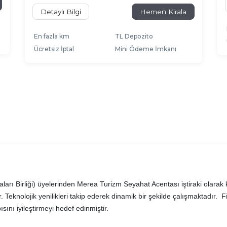
Detaylı Bilgi
Hemen Kirala
En fazla km
TL Depozito
Ücretsiz İptal
Mini Ödeme İmkanı
rı Birliği) üyelerinden Merea Turizm Seyahat Acentası iştiraki olarak k
r. Teknolojik yenilikleri takip ederek dinamik bir şekilde çalışmaktadır.
sını iyileştirmeyi hedef edinmiştir.