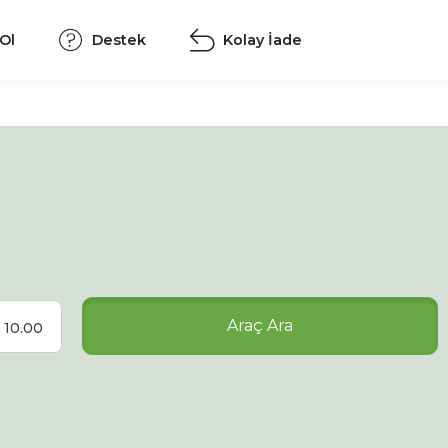
 Ol
Destek
Kolay İade
Araç Ara