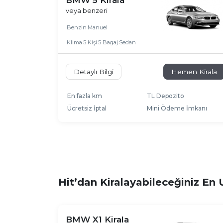
BMW 5 Kirala
veya benzeri
Benzin
Manuel
Klima
5 Kişi
5 Bagaj
Sedan
Detaylı Bilgi
Hemen Kirala
En fazla km
TL Depozito
Ücretsiz İptal
Mini Ödeme İmkanı
Hit’dan Kiralayabileceğiniz En 
BMW X1 Kirala