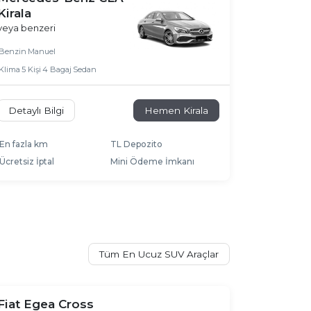
Kirala
veya benzeri
Benzin
Manuel
Klima
5 Kişi
4 Bagaj
Sedan
Detaylı Bilgi
Hemen Kirala
En fazla km
TL Depozito
Ücretsiz İptal
Mini Ödeme İmkanı
Tüm En Ucuz SUV Araçlar
Fiat Egea Cross