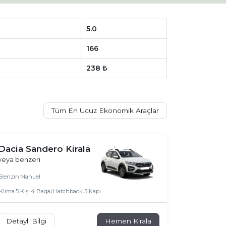
5.0
166
238 ₺
Tüm En Ucuz Ekonomik Araçlar
Dacia Sandero Kirala
veya benzeri
Benzin
Manuel
Klima
5 Kişi
4 Bagaj
Hatchback 5 Kapı
Detaylı Bilgi
Hemen Kirala