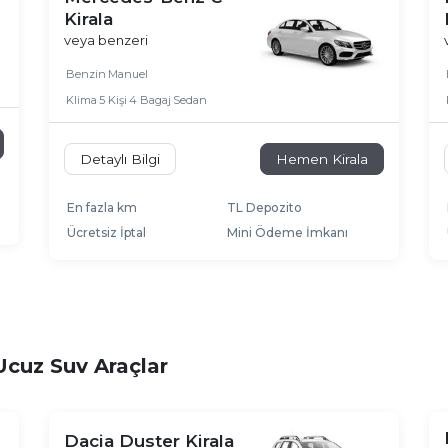
Kirala
veya benzeri
Benzin
Manuel
Klima
5 Kişi
4 Bagaj
Sedan
Detaylı Bilgi
Hemen Kirala
En fazla km
TL Depozito
Ücretsiz İptal
Mini Ödeme İmkanı
Ucuz Suv Araçlar
Dacia Duster Kirala