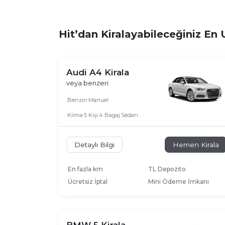
Hit’dan Kiralayabileceğiniz En 
Audi A4 Kirala
veya benzeri
Benzin
Manuel
Klima
5 Kişi
4 Bagaj
Sedan
Detaylı Bilgi
Hemen Kirala
En fazla km
TL Depozito
Ücretsiz İptal
Mini Ödeme İmkanı