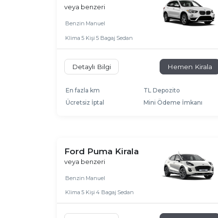
veya benzeri
Benzin
Manuel
Klima
5 Kişi
5 Bagaj
Sedan
Detaylı Bilgi
Hemen Kirala
En fazla km
TL Depozito
Ücretsiz İptal
Mini Ödeme İmkanı
Ford Puma Kirala
veya benzeri
Benzin
Manuel
Klima
5 Kişi
4 Bagaj
Sedan