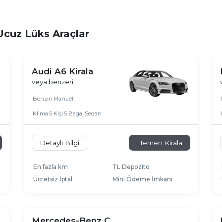
Ucuz Lüks Araçlar
Audi A6 Kirala
veya benzeri
Benzin
Manuel
Klima
5 Kişi
5 Bagaj
Sedan
Detaylı Bilgi
Hemen Kirala
En fazla km
TL Depozito
Ücretsiz İptal
Mini Ödeme İmkanı
Mercedes-Benz C