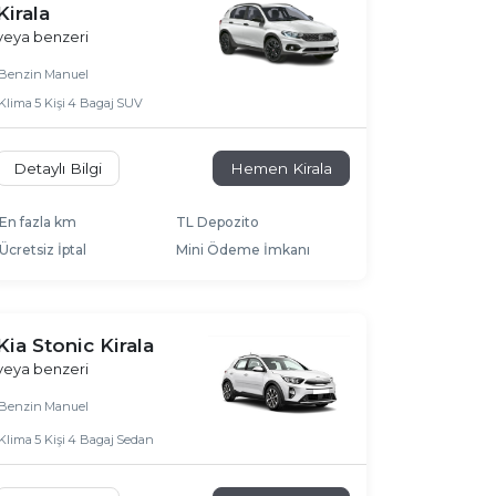
Kirala
veya benzeri
Benzin
Manuel
Klima
5 Kişi
4 Bagaj
SUV
Detaylı Bilgi
Hemen Kirala
En fazla km
TL Depozito
Ücretsiz İptal
Mini Ödeme İmkanı
Kia Stonic Kirala
veya benzeri
Benzin
Manuel
Klima
5 Kişi
4 Bagaj
Sedan