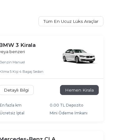
Tüm En Ucuz Lüks Araçlar
BMW 3 Kirala
veya benzeri
Benzin
Manuel
Klima
5 Kişi
4 Bagaj
Sedan
Detaylı Bilgi
Hemen Kirala
En fazla km
0.00 TL Depozito
Ücretsiz İptal
Mini Ödeme İmkanı
Mercedes-Benz CLA