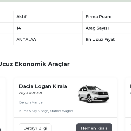
Aktif
Firma Puanı
14
Araç Sayısı
ANTALYA
En Ucuz Fiyat
 Ucuz Ekonomik Araçlar
Dacia Logan Kirala
veya benzeri
Benzin
Manuel
Klima
5 Kişi
5 Bagaj
Station Wagon
Detaylı Bilgi
Hemen Kirala