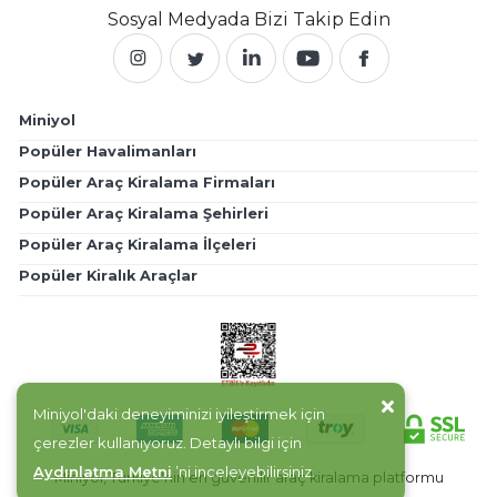
Sosyal Medyada
Bizi Takip Edin
Miniyol
Popüler Havalimanları
Popüler Araç Kiralama Firmaları
Popüler Araç Kiralama Şehirleri
Popüler Araç Kiralama İlçeleri
Popüler Kiralık Araçlar
Miniyol'daki deneyiminizi iyileştirmek için
çerezler kullanıyoruz. Detaylı bilgi için
Aydınlatma Metni
’ni inceleyebilirsiniz.
Miniyol, Türkiye'nin en güvenilir araç kiralama platformu