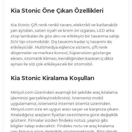
Kia Stonic Öne Çıkan Özellikleri
Kia Stonic Çift renk renkli tavanı, elektrikli ve katlanabilir
yan aynaları, saten siyah ve krom ön ızgarası, LED arka
stop lambaları ile göz alıcı ve etkileyici bir tasarıma sahip
SUV tipi otomobildir. Dış tasarımı kadar iç tasarımı da
etkileyicidir. Multimedya eğlence sistemi, çift renk
döşemeler ve merkez konsol, Süpervision gösterge
ekranı, otomatik kliması, kendiliğinden kararan iç dikiz
aynası ile sizi çok etkileyecek bir otomobil.
Kia Stonic Kiralama Koşulları
Miniyol.com üzerinden avantajlı bir şekilde araç kiralama
işleminizi gerçekleştirebilirsiniz. İsterseniz mobil
uygulamamız, isterseniz internet sitemiz üzerinden.
Miniyol.com size en uygun aracı seçer ve karşınıza çıkarır.
Kiraladığınız araçların fiyatları sezonlarına göre değişiklik
gösterir. Firmalar sizden findeks notuz, yaşınız gibi
bilgiler talep edecektir. Findeks notu ve araç kiralama
yaşı firmaya göre değişiklik göstermektedir. Bilgi almak