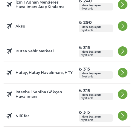
₺ 240
İzmir Adnan Menderes
'den başlayan
Havalimanı Araç Kiralama
fiyatlarla
₺ 290
Aksu
'den başlayan
fiyatlarla
₺ 315
Bursa Şehir Merkezi
'den başlayan
fiyatlarla
₺ 315
Hatay, Hatay Havalimanı, HTY
'den başlayan
fiyatlarla
₺ 315
İstanbul Sabiha Gökçen
'den başlayan
Havalimanı
fiyatlarla
₺ 315
Nilüfer
'den başlayan
fiyatlarla