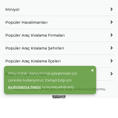
Miniyol
Popüler Havalimanları
Popüler Araç Kiralama Firmaları
Popüler Araç Kiralama Şehirleri
Popüler Araç Kiralama İlçeleri
Miniyol'daki deneyiminizi iyileştirmek için
Popüler Kiralık Araçlar
çerezler kullanıyoruz. Detaylı bilgi için
Aydınlatma Metni
’ni inceleyebilirsiniz.
Miniyol, Türkiye'nin en güvenilir araç kiralama platformu