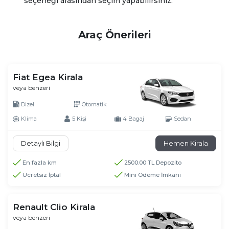
seçeneği arasından seçim yapabilirsiniz.
Araç Önerileri
Fiat Egea Kirala
veya benzeri
Dizel
Otomatik
Klima
5 Kişi
4 Bagaj
Sedan
Detaylı Bilgi
Hemen Kirala
En fazla km
2500.00 TL Depozito
Ücretsiz İptal
Mini Ödeme İmkanı
Renault Clio Kirala
veya benzeri