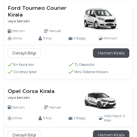
Ford Tourneo Courier
Kirala
veya benzeri
Benzin
Manuel
Klima
5 Kişi
5 Bagaj
Minivan
Detaylı Bilgi
Hemen Kirala
En fazla km
TL Depozito
Ücretsiz İptal
Mini Ödeme İmkanı
Opel Corsa Kirala
veya benzeri
Benzin
Manuel
Hatchback 5
Klima
5 Kişi
3 Bagaj
Kapı
Detaylı Bilgi
Hemen Kirala