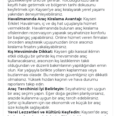
güzellikleriyle ünlü bir şehirdir. Yolculuğunuzu daha
keyifli hale getirmek ve bölgenin tarihi dokusunu
keşfetmek için Kayseri'ye araç kiralayarak yerel yaşamı
yakından deneyimleyebilirsiniz.
Havalimanında Araç Kiralama Avantajı:
Kayseri
Erkilet Havalimanı, iç ve dış hat uçuşlarıyla hizmet
vermektedir. Havalimanında bulunan araç kiralama
ofislerinden rezervasyon yaparak seyahatinize konforlu
bir başlangıç yapabilirsiniz. Online hizmet veren firmaları
önceden araştırarak uçuşunuzdan önce aracınızı
kiralama fırsatını yakalayabilirsiniz.
Kış Mevsiminde Dikkat:
Kayseri gibi karasal iklimin
etkili olduğu bir şehirde kış mevsiminde araç
kullanacaksanız, aracınızın kış lastiklerinin takılı
olduğundan ve düzenli bakımlarının yapıldığından emin
olun. Kar yağışıyla birlikte yolların kaplanması veya
buzlanması olasıdır. Bu nedenle güvenliğiniz için dikkatli
olmalısınız. Yüksek hızdan kaçının ve hava durumu
raporlarını takip edin.
Araç Tercihinizi İyi Belirleyin:
Seyahatiniz için uygun
bir araç seçimi yapın. Eğer doğa gezileri planlıyorsanız,
arazide kullanıma uygun bir araç tercih edebilirsiniz.
Şehir içi kullanım için ise ekonomik ve küçük bir araç
size kolaylık sağlayabilir.
Yerel Lezzetleri ve Kültürü Keşfedin:
Kayseri'de araç