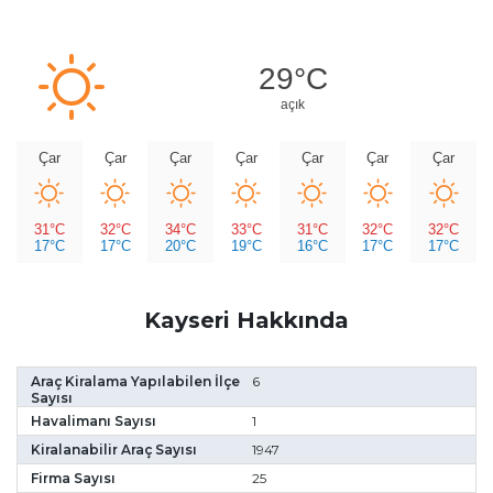
29°C
açık
Çar
Çar
Çar
Çar
Çar
Çar
Çar
31°C
32°C
34°C
33°C
31°C
32°C
32°C
17°C
17°C
20°C
19°C
16°C
17°C
17°C
Kayseri Hakkında
Araç Kiralama Yapılabilen İlçe
6
Sayısı
Havalimanı Sayısı
1
Kiralanabilir Araç Sayısı
1947
Firma Sayısı
25