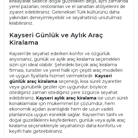
kiralayarak sadece doğal güzellikleri değil, aynı zamanda
yerel pazarları, restoranları ve el sanatları atölyelerini de
ziyaret edebilirsiniz. Geleneksel Türk kültürünü daha
yakından deneyimleyebilir ve seyahatinizi unutulmaz
kılabilirsiniz.
Kayseri Günlük ve Aylık Araç
Kiralama
Kayseri'de seyahat ederken konfor ve özgürlük
arıyorsanız, günlük ve aylık araç kiralama seçenekleri
sizin için ideal olabilir. Şehirdeki birçok araç kiralama
firması, turistler ve yerel halk için çeşitli araç modelleri
ve uygun fiyatlarla hizmet vermektedir.
Kayseri
günlük araç kiralama
seçeneği, kısa süreli ziyaretler
veya günübirlik geziler için uygundur; böylece
istediğiniz zaman istediğiniz yere özgürce seyahat
edebilirsiniz.
Kayseri aylık araç kiralama
ise uzun süreli
konaklamalar için mükemmel bir çözümdür, hem
ekonomik açıdan avantajlıdır hem de uzun vadeli
planlarınıza uygun esneklik sağlar. Kayseri'nin tarihi ve
doğal güzelliklerini keşfederken, günlük veya aylık araç
kiralama seçenekleriyle seyahatinizi daha konforlu ve
keyifli hale getirebilirsiniz.