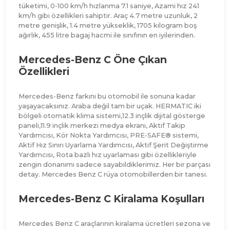
tüketimi, 0-100 km/h hızlanma 7.1 saniye, Azami hız 241
km/h gibi özellikleri sahiptir. Araç 4.7 metre uzunluk, 2
metre genişlik, 1.4 metre yükseklik, 1705 kilogram boş
ağırlık, 455 litre bagaj hacmi ile sınıfının en iyilerinden.
Mercedes-Benz C Öne Çıkan
Özellikleri
Mercedes-Benz farkını bu otomobil ile sonuna kadar
yaşayacaksınız. Araba değil tam bir uçak. HERMATIC iki
bölgeli otomatik klima sistemi,12.3 inçlik dijital gösterge
paneli,11.9 inçlik merkezi medya ekranı, Aktif Takip
Yardımcısı, Kör Nokta Yardımcısı, PRE-SAFE® sistemi,
Aktif Hız Sınırı Uyarlama Yardımcısı, Aktif Şerit Değiştirme
Yardımcısı, Rota bazlı hız uyarlaması gibi özellikleriyle
zengin donanımı sadece sayabildiklerimiz. Her bir parçası
detay. Mercedes Benz C rüya otomobillerden bir tanesi.
Mercedes-Benz C Kiralama Koşulları
Mercedes Benz C araçlarının kiralama ücretleri sezona ve