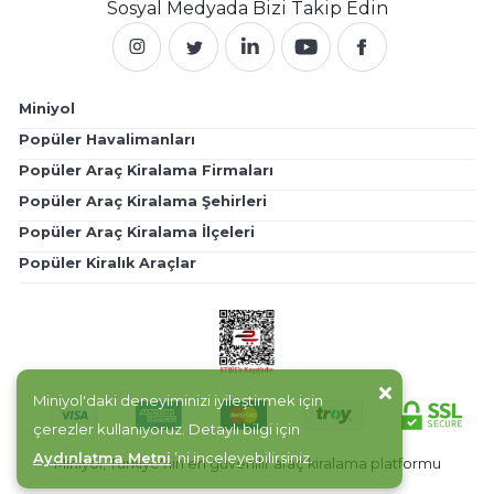
Sosyal Medyada
Bizi Takip Edin
Miniyol
Popüler Havalimanları
Popüler Araç Kiralama Firmaları
Popüler Araç Kiralama Şehirleri
Popüler Araç Kiralama İlçeleri
Popüler Kiralık Araçlar
Miniyol'daki deneyiminizi iyileştirmek için
çerezler kullanıyoruz. Detaylı bilgi için
Aydınlatma Metni
’ni inceleyebilirsiniz.
Miniyol, Türkiye'nin en güvenilir araç kiralama platformu