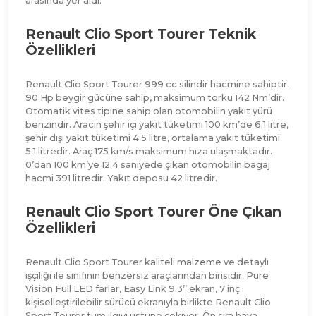
arasında yer aldı.
Renault Clio Sport Tourer Teknik
Özellikleri
Renault Clio Sport Tourer 999 cc silindir hacmine sahiptir.
90 Hp beygir gücüne sahip, maksimum torku 142 Nm’dir.
Otomatik vites tipine sahip olan otomobilin yakıt yürü
benzindir. Aracın şehir içi yakıt tüketimi 100 km’de 6.1 litre,
şehir dışı yakıt tüketimi 4.5 litre, ortalama yakıt tüketimi
5.1 litredir. Araç 175 km/s maksimum hıza ulaşmaktadır.
0’dan 100 km’ye 12.4 saniyede çıkan otomobilin bagaj
hacmi 391 litredir. Yakıt deposu 42 litredir.
Renault Clio Sport Tourer Öne Çıkan
Özellikleri
Renault Clio Sport Tourer kaliteli malzeme ve detaylı
işçiliği ile sınıfının benzersiz araçlarından birisidir. Pure
Vision Full LED farlar, Easy Link 9.3’’ ekran, 7 inç
kişiselleştirilebilir sürücü ekranıyla birlikte Renault Clio
Sport Tourer tüm ilgiyi üstüne çekiyor. Ön sıra hava