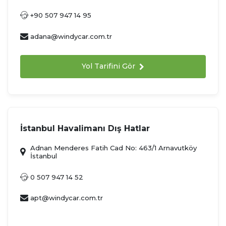
+90 507 947 14 95
adana@windycar.com.tr
Yol Tarifini Gör
İstanbul Havalimanı Dış Hatlar
Adnan Menderes Fatih Cad No: 463/1 Arnavutköy
İstanbul
0 507 947 14 52
apt@windycar.com.tr