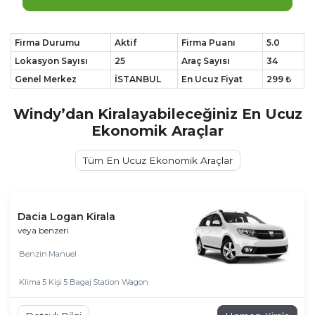
Firma Durumu
Aktif
Firma Puanı
5.0
Lokasyon Sayısı
25
Araç Sayısı
34
Genel Merkez
İSTANBUL
En Ucuz Fiyat
299 ₺
Windy’dan Kiralayabileceğiniz En Ucuz
Ekonomik Araçlar
Tüm En Ucuz Ekonomik Araçlar
Dacia Logan Kirala
veya benzeri
Benzin
Manuel
Klima
5 Kişi
5 Bagaj
Station Wagon