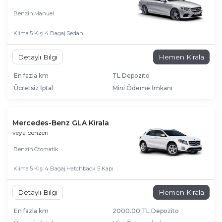
Benzin
Manuel
Klima
5 Kişi
4 Bagaj
Sedan
Detaylı Bilgi
Hemen Kirala
En fazla km
TL Depozito
Ücretsiz İptal
Mini Ödeme İmkanı
Mercedes-Benz GLA Kirala
veya benzeri
Benzin
Otomatik
Klima
5 Kişi
4 Bagaj
Hatchback 5 Kapı
Detaylı Bilgi
Hemen Kirala
En fazla km
2000.00 TL Depozito