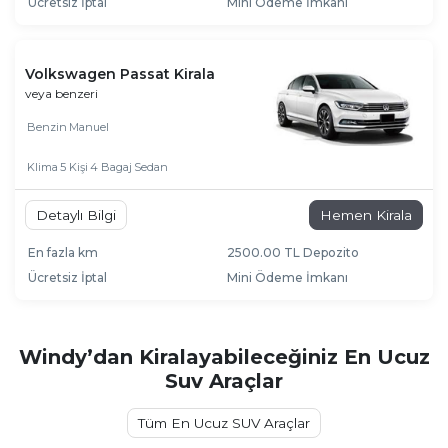
Ücretsiz İptal
Mini Ödeme İmkanı
Volkswagen Passat Kirala
veya benzeri
Benzin
Manuel
Klima
5 Kişi
4 Bagaj
Sedan
Detaylı Bilgi
Hemen Kirala
En fazla km
2500.00 TL Depozito
Ücretsiz İptal
Mini Ödeme İmkanı
Windy’dan Kiralayabileceğiniz En Ucuz
Suv Araçlar
Tüm En Ucuz SUV Araçlar