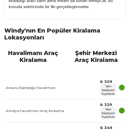
kiraladığı aracı satın alma imkanı da sunan WindyCar, bu
konuda sektöründe bir ilki gerçekleştirmekte.
Windy'nın En Popüler Kiralama
Lokasyonları
Havalimanı Araç
Şehir Merkezi
Kiralama
Araç Kiralama
₺ 309
'den
Ankara Esenboğa Havalimanı
başlayan
fiyatlarla
₺ 329
'den
Antalya Havalimanı Araç Kiralama
başlayan
fiyatlarla
₺ 349