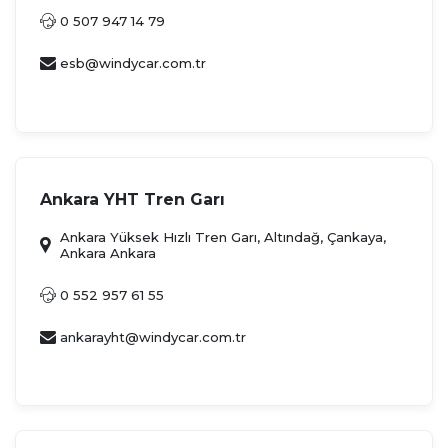
0 507 947 14 79
esb@windycar.com.tr
Ankara YHT Tren Garı
Ankara Yüksek Hızlı Tren Garı, Altındağ, Çankaya,
Ankara Ankara
0 552 957 61 55
ankarayht@windycar.com.tr