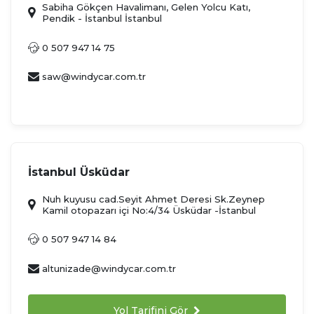
Sabiha Gökçen Havalimanı, Gelen Yolcu Katı,
Pendik - İstanbul İstanbul
0 507 947 14 75
saw@windycar.com.tr
İstanbul Üsküdar
Nuh kuyusu cad.Seyit Ahmet Deresi Sk.Zeynep
Kamil otopazarı içi No:4/34 Üsküdar -İstanbul
0 507 947 14 84
altunizade@windycar.com.tr
Yol Tarifini Gör