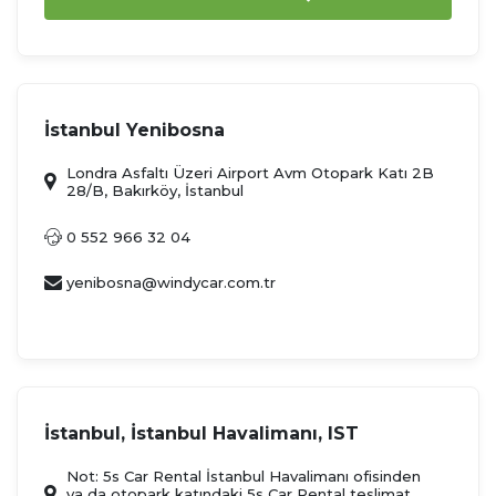
İstanbul Yenibosna
Londra Asfaltı Üzeri Airport Avm Otopark Katı 2B
28/B, Bakırköy, İstanbul
0 552 966 32 04
yenibosna@windycar.com.tr
İstanbul, İstanbul Havalimanı, IST
Not: 5s Car Rental İstanbul Havalimanı ofisinden
ya da otopark katındaki 5s Car Rental teslimat