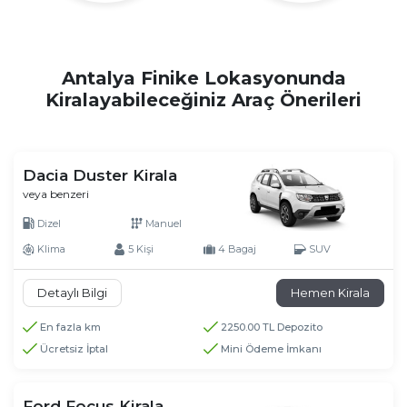
Antalya Finike Lokasyonunda
Kiralayabileceğiniz Araç Önerileri
Dacia Duster Kirala
veya benzeri
Dizel
Manuel
Klima
5 Kişi
4 Bagaj
SUV
Detaylı Bilgi
Hemen Kirala
En fazla km
2250.00 TL Depozito
Ücretsiz İptal
Mini Ödeme İmkanı
Ford Focus Kirala