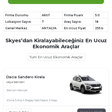
Firma Durumu
Aktif
Firma Puanı
5.0
Lokasyon Sayısı
7
Araç Sayısı
18
Genel Merkez
ANTALYA
En Ucuz Fiyat
255 ₺
Skyes’dan Kiralayabileceğiniz En Ucuz
Ekonomik Araçlar
Tüm En Ucuz Ekonomik Araçlar
Dacia Sandero Kirala
veya benzeri
Benzin
Manuel
Klima
5 Kişi
4 Bagaj
Hatchback 5 Kapı