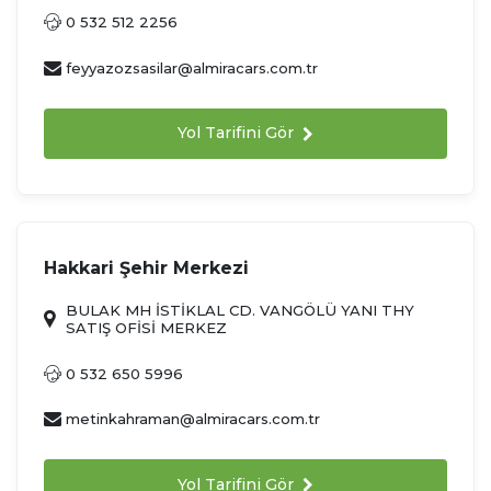
0 532 512 2256
feyyazozsasilar@almiracars.com.tr
Yol Tarifini Gör
Hakkari Şehir Merkezi
BULAK MH İSTİKLAL CD. VANGÖLÜ YANI THY
SATIŞ OFİSİ MERKEZ
0 532 650 5996
metinkahraman@almiracars.com.tr
Yol Tarifini Gör