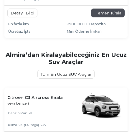
Detaylı Bilgi
Hemen Kirala
En fazla km
2500.00 TL Depozito
Ücretsiz İptal
Mini Ödeme İmkanı
Almira’dan Kiralayabileceğiniz En Ucuz
Suv Araçlar
Tüm En Ucuz SUV Araçlar
Citroën C3 Aircross Kirala
veya benzeri
Benzin
Manuel
Klima
5 Kişi
4 Bagaj
SUV