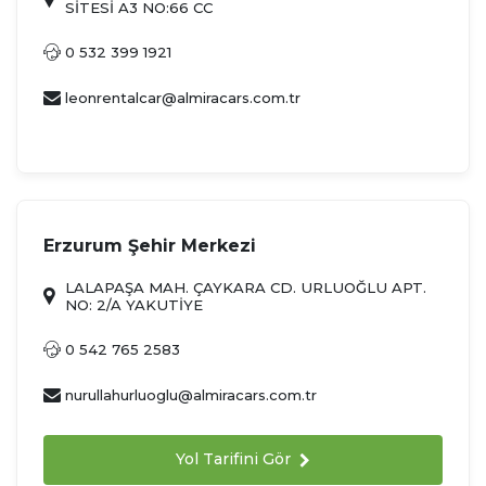
SİTESİ A3 NO:66 CC
0 532 399 1921
leonrentalcar@almiracars.com.tr
Erzurum Şehir Merkezi
LALAPAŞA MAH. ÇAYKARA CD. URLUOĞLU APT.
NO: 2/A YAKUTİYE
0 542 765 2583
nurullahurluoglu@almiracars.com.tr
Yol Tarifini Gör