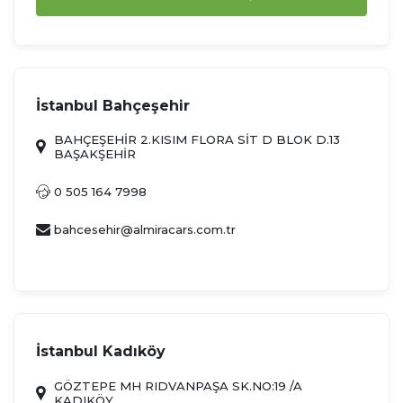
İstanbul Bahçeşehir
BAHÇEŞEHİR 2.KISIM FLORA SİT D BLOK D.13
BAŞAKŞEHİR
0 505 164 7998
bahcesehir@almiracars.com.tr
İstanbul Kadıköy
GÖZTEPE MH RIDVANPAŞA SK.NO:19 /A
KADIKÖY