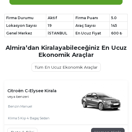
Firma Durumu
Aktif
Firma Puanı
5.0
Lokasyon Sayısı
19
Araç Sayısı
145
Genel Merkez
İSTANBUL
En Ucuz Fiyat
600 ₺
Almira’dan Kiralayabileceğiniz En Ucuz
Ekonomik Araçlar
Tüm En Ucuz Ekonomik Araçlar
Citroën C-Elysee Kirala
veya benzeri
Benzin
Manuel
Klima
5 Kişi
4 Bagaj
Sedan