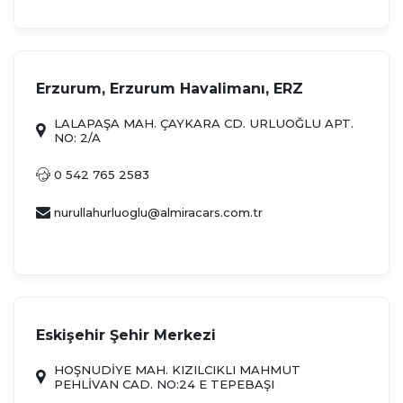
Erzurum, Erzurum Havalimanı, ERZ
LALAPAŞA MAH. ÇAYKARA CD. URLUOĞLU APT.
NO: 2/A
0 542 765 2583
nurullahurluoglu@almiracars.com.tr
Eskişehir Şehir Merkezi
HOŞNUDİYE MAH. KIZILCIKLI MAHMUT
PEHLİVAN CAD. NO:24 E TEPEBAŞI