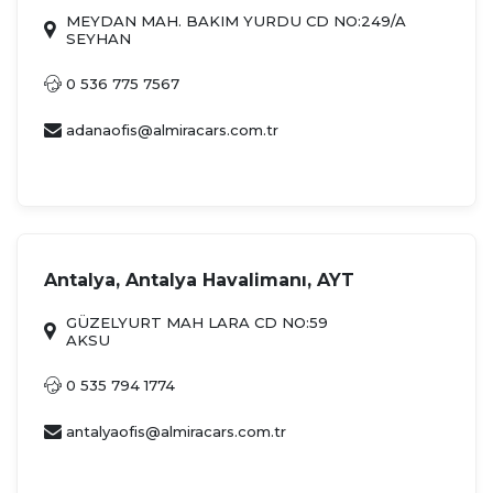
MEYDAN MAH. BAKIM YURDU CD NO:249/A
SEYHAN
0 536 775 7567
adanaofis@almiracars.com.tr
Antalya, Antalya Havalimanı, AYT
GÜZELYURT MAH LARA CD NO:59
AKSU
0 535 794 1774
antalyaofis@almiracars.com.tr