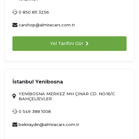
0 850 811 3256
carshop@almiracars.com.tr
Yol Tarifini Gör
İstanbul Yenibosna
YENİBOSNA MERKEZ MH ÇINAR CD. NO:16/C
BAHÇELİEVLER
0 549 388 1008
bekiraydin@almiracars.com.tr