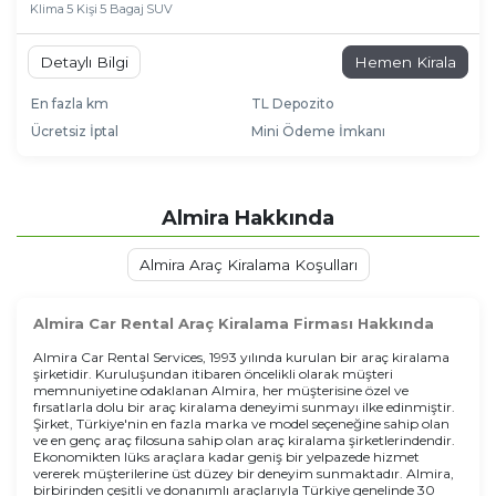
Klima
5 Kişi
5 Bagaj
SUV
Detaylı Bilgi
Hemen Kirala
En fazla km
TL Depozito
Ücretsiz İptal
Mini Ödeme İmkanı
Almira Hakkında
Almira Araç Kiralama Koşulları
Almira Car Rental Araç Kiralama Firması Hakkında
Almira Car Rental Services, 1993 yılında kurulan bir araç kiralama
şirketidir. Kuruluşundan itibaren öncelikli olarak müşteri
memnuniyetine odaklanan Almira, her müşterisine özel ve
fırsatlarla dolu bir araç kiralama deneyimi sunmayı ilke edinmiştir.
Şirket, Türkiye'nin en fazla marka ve model seçeneğine sahip olan
ve en genç araç filosuna sahip olan araç kiralama şirketlerindendir.
Ekonomikten lüks araçlara kadar geniş bir yelpazede hizmet
vererek müşterilerine üst düzey bir deneyim sunmaktadır. Almira,
birbirinden çeşitli ve donanımlı araçlarıyla Türkiye genelinde 30