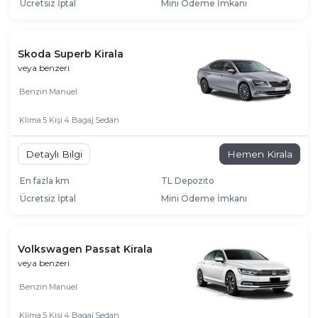
Ücretsiz İptal
Mini Ödeme İmkanı
Skoda Superb Kirala
veya benzeri
Benzin
Manuel
Klima
5 Kişi
4 Bagaj
Sedan
Detaylı Bilgi
Hemen Kirala
En fazla km
TL Depozito
Ücretsiz İptal
Mini Ödeme İmkanı
Volkswagen Passat Kirala
veya benzeri
Benzin
Manuel
Klima
5 Kişi
4 Bagaj
Sedan