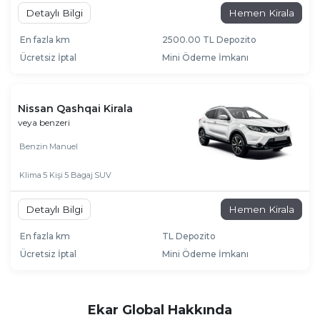
Detaylı Bilgi
Hemen Kirala
En fazla km
2500.00 TL Depozito
Ücretsiz İptal
Mini Ödeme İmkanı
Nissan Qashqai Kirala
veya benzeri
Benzin
Manuel
Klima
5 Kişi
5 Bagaj
SUV
Detaylı Bilgi
Hemen Kirala
En fazla km
TL Depozito
Ücretsiz İptal
Mini Ödeme İmkanı
Ekar Global Hakkında