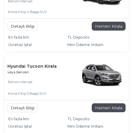
Benzin
Manuel
Klima
5 Kişi
4 Bagaj
SUV
Detaylı Bilgi
Hemen Kirala
En fazla km
TL Depozito
Ücretsiz İptal
Mini Ödeme İmkanı
Hyundai Tucson Kirala
veya benzeri
Benzin
Manuel
Klima
5 Kişi
5 Bagaj
SUV
Detaylı Bilgi
Hemen Kirala
En fazla km
TL Depozito
Ücretsiz İptal
Mini Ödeme İmkanı