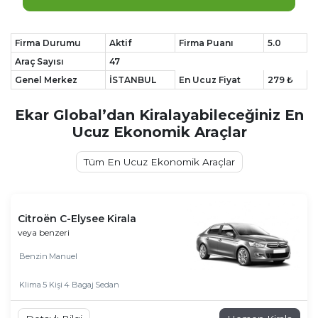
Firma Durumu
Aktif
Firma Puanı
5.0
Araç Sayısı
47
Genel Merkez
İSTANBUL
En Ucuz Fiyat
279 ₺
Ekar Global’dan Kiralayabileceğiniz En
Ucuz Ekonomik Araçlar
Tüm En Ucuz Ekonomik Araçlar
Citroën C-Elysee Kirala
veya benzeri
Benzin
Manuel
Klima
5 Kişi
4 Bagaj
Sedan