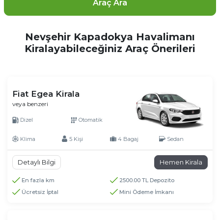
Araç Ara
Nevşehir Kapadokya Havalimanı
Kiralayabileceğiniz Araç Önerileri
Fiat Egea Kirala
veya benzeri
Dizel
Otomatik
Klima
5 Kişi
4 Bagaj
Sedan
Detaylı Bilgi
Hemen Kirala
En fazla km
2500.00 TL Depozito
Ücretsiz İptal
Mini Ödeme İmkanı