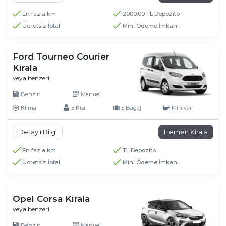
En fazla km
2000.00 TL Depozito
Ücretsiz İptal
Mini Ödeme İmkanı
Ford Tourneo Courier
Kirala
veya benzeri
Benzin
Manuel
Klima
5 Kişi
5 Bagaj
Minivan
Detaylı Bilgi
Hemen Kirala
En fazla km
TL Depozito
Ücretsiz İptal
Mini Ödeme İmkanı
Opel Corsa Kirala
veya benzeri
Benzin
Manuel