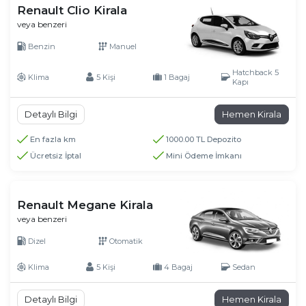
Renault Clio Kirala
veya benzeri
Benzin
Manuel
Hatchback 5
Klima
5 Kişi
1 Bagaj
Kapı
Detaylı Bilgi
Hemen Kirala
En fazla km
1000.00 TL Depozito
Ücretsiz İptal
Mini Ödeme İmkanı
Renault Megane Kirala
veya benzeri
Dizel
Otomatik
Klima
5 Kişi
4 Bagaj
Sedan
Detaylı Bilgi
Hemen Kirala