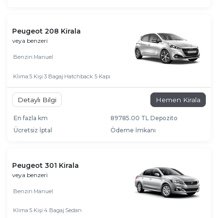
Peugeot 208 Kirala
veya benzeri
Benzin
Manuel
Klima
5 Kişi
3 Bagaj
Hatchback 5 Kapı
Detaylı Bilgi
Hemen Kirala
En fazla km
89785.00 TL Depozito
Ücretsiz İptal
Ödeme İmkanı
Peugeot 301 Kirala
veya benzeri
Benzin
Manuel
Klima
5 Kişi
4 Bagaj
Sedan