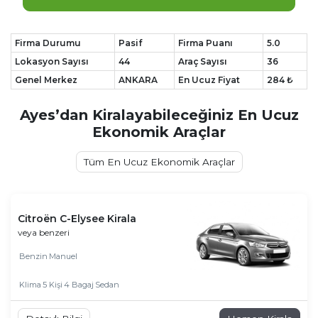
Firma Durumu
Pasif
Firma Puanı
5.0
Lokasyon Sayısı
44
Araç Sayısı
36
Genel Merkez
ANKARA
En Ucuz Fiyat
284 ₺
Ayes’dan Kiralayabileceğiniz En Ucuz
Ekonomik Araçlar
Tüm En Ucuz Ekonomik Araçlar
Citroën C-Elysee Kirala
veya benzeri
Benzin
Manuel
Klima
5 Kişi
4 Bagaj
Sedan