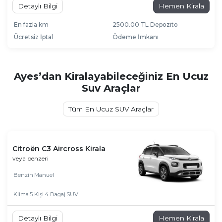
Detaylı Bilgi
Hemen Kirala
En fazla km
2500.00 TL Depozito
Ücretsiz İptal
Ödeme İmkanı
Ayes’dan Kiralayabileceğiniz En Ucuz
Suv Araçlar
Tüm En Ucuz SUV Araçlar
Citroën C3 Aircross Kirala
veya benzeri
Benzin
Manuel
Klima
5 Kişi
4 Bagaj
SUV
Detaylı Bilgi
Hemen Kirala