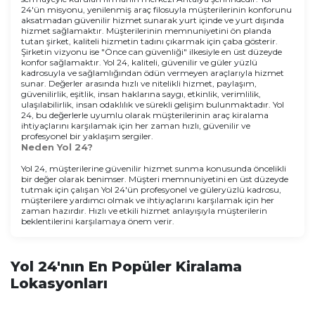
24'ün misyonu, yenilenmiş araç filosuyla müşterilerinin konforunu
aksatmadan güvenilir hizmet sunarak yurt içinde ve yurt dışında
hizmet sağlamaktır. Müşterilerinin memnuniyetini ön planda
tutan şirket, kaliteli hizmetin tadını çıkarmak için çaba gösterir.
Şirketin vizyonu ise "Önce can güvenliği" ilkesiyle en üst düzeyde
konfor sağlamaktır. Yol 24, kaliteli, güvenilir ve güler yüzlü
kadrosuyla ve sağlamlığından ödün vermeyen araçlarıyla hizmet
sunar. Değerler arasında hızlı ve nitelikli hizmet, paylaşım,
güvenilirlik, eşitlik, insan haklarına saygı, etkinlik, verimlilik,
ulaşılabilirlik, insan odaklılık ve sürekli gelişim bulunmaktadır. Yol
24, bu değerlerle uyumlu olarak müşterilerinin araç kiralama
ihtiyaçlarını karşılamak için her zaman hızlı, güvenilir ve
profesyonel bir yaklaşım sergiler.
Neden Yol 24?
Yol 24, müşterilerine güvenilir hizmet sunma konusunda öncelikli
bir değer olarak benimser. Müşteri memnuniyetini en üst düzeyde
tutmak için çalışan Yol 24'ün profesyonel ve güleryüzlü kadrosu,
müşterilere yardımcı olmak ve ihtiyaçlarını karşılamak için her
zaman hazırdır. Hızlı ve etkili hizmet anlayışıyla müşterilerin
beklentilerini karşılamaya önem verir.
Yol 24'nın En Popüler Kiralama
Lokasyonları