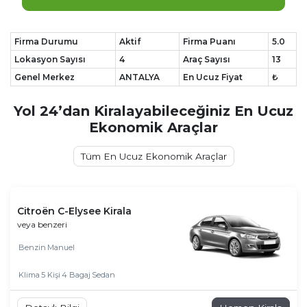
Firma Durumu
Aktif
Firma Puanı
5.0
Lokasyon Sayısı
4
Araç Sayısı
13
Genel Merkez
ANTALYA
En Ucuz Fiyat
₺
Yol 24’dan Kiralayabileceğiniz En Ucuz
Ekonomik Araçlar
Tüm En Ucuz Ekonomik Araçlar
Citroën C-Elysee Kirala
veya benzeri
Benzin
Manuel
Klima
5 Kişi
4 Bagaj
Sedan