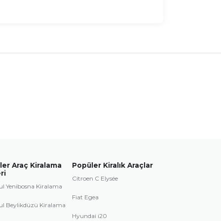
er Araç Kiralama
Popüler Kiralık Araçlar
ri
Citroen C Elysée
ul Yenibosna Kiralama
Fiat Egea
ul Beylikdüzü Kiralama
Hyundai i20