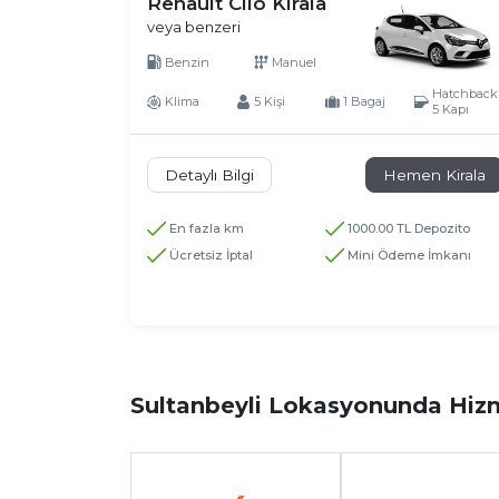
Renault Clio Kirala
veya benzeri
Benzin
Manuel
Hatchback
Klima
5 Kişi
1 Bagaj
5 Kapı
Detaylı Bilgi
Hemen Kirala
En fazla km
1000.00 TL Depozito
Ücretsiz İptal
Mini Ödeme İmkanı
Sultanbeyli Lokasyonunda Hizm