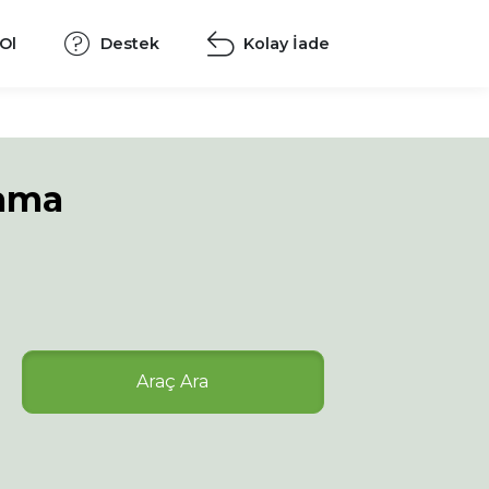
 Ol
Destek
Kolay İade
lama
Araç Ara