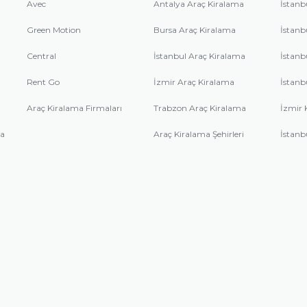
Avec
Antalya Araç Kiralama
İstanb
Green Motion
Bursa Araç Kiralama
İstanb
Central
İstanbul Araç Kiralama
İstanb
Rent Go
İzmir Araç Kiralama
İstanb
Araç Kiralama Firmaları
Trabzon Araç Kiralama
İzmir 
ma
Araç Kiralama Şehirleri
İstanb