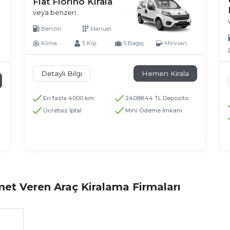
Fiat Fiorino Kirala
veya benzeri
Benzin
Manuel
Klima
5 Kişi
5 Bagaj
Minivan
Detaylı Bilgi
Hemen Kirala
En fazla 4000 km
24088.44 TL Depozito
Ücretsiz İptal
Mini Ödeme İmkanı
et Veren Araç Kiralama Firmaları