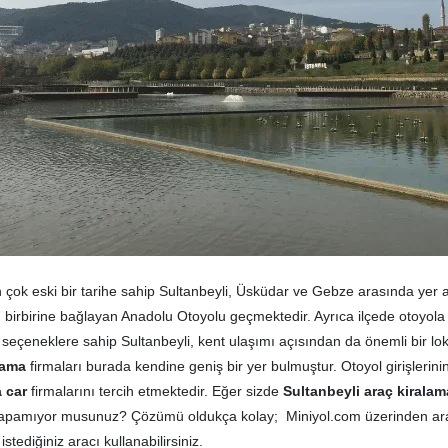
ok eski bir tarihe sahip Sultanbeyli, Üsküdar ve Gebze arasında yer 
yı birbirine bağlayan Anadolu Otoyolu geçmektedir. Ayrıca ilçede otoyol
 seçeneklere sahip Sultanbeyli, kent ulaşımı açısından da önemli bir l
lama
firmaları burada kendine geniş bir yer bulmuştur. Otoyol girişlerin
a car
firmalarını tercih etmektedir. Eğer sizde
Sultanbeyli
araç kiralam
apamıyor musunuz? Çözümü oldukça kolay; Miniyol.com üzerinden araç ö
tediğiniz aracı kullanabilirsiniz.