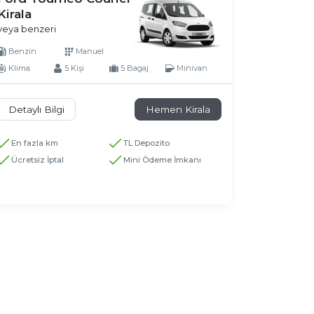
Kirala
veya benzeri
Benzin
Manuel
Klima
5 Kişi
5 Bagaj
Minivan
Detaylı Bilgi
Hemen Kirala
En fazla km
TL Depozito
Ücretsiz İptal
Mini Ödeme İmkanı