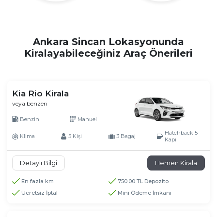
Ankara Sincan Lokasyonunda
Kiralayabileceğiniz Araç Önerileri
Kia Rio Kirala
veya benzeri
Benzin
Manuel
Hatchback 5
Klima
5 Kişi
3 Bagaj
Kapı
Detaylı Bilgi
Hemen Kirala
En fazla km
750.00 TL Depozito
Ücretsiz İptal
Mini Ödeme İmkanı