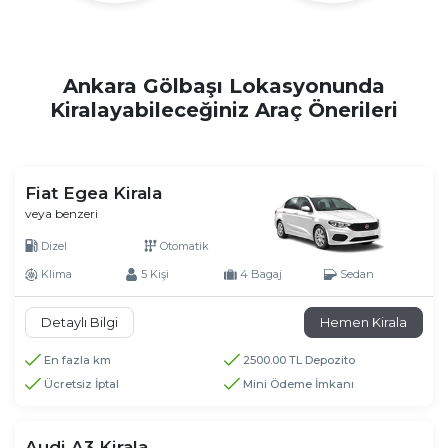
Ankara Gölbaşı Lokasyonunda
Kiralayabileceğiniz Araç Önerileri
Fiat Egea Kirala
veya benzeri
Dizel
Otomatik
Klima
5 Kişi
4 Bagaj
Sedan
Detaylı Bilgi
Hemen Kirala
En fazla km
2500.00 TL Depozito
Ücretsiz İptal
Mini Ödeme İmkanı
Audi A3 Kirala