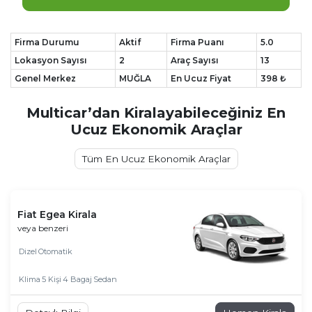
Firma Durumu
Aktif
Firma Puanı
5.0
Lokasyon Sayısı
2
Araç Sayısı
13
Genel Merkez
MUĞLA
En Ucuz Fiyat
398 ₺
Multicar’dan Kiralayabileceğiniz En
Ucuz Ekonomik Araçlar
Tüm En Ucuz Ekonomik Araçlar
Fiat Egea Kirala
veya benzeri
Dizel
Otomatik
Klima
5 Kişi
4 Bagaj
Sedan