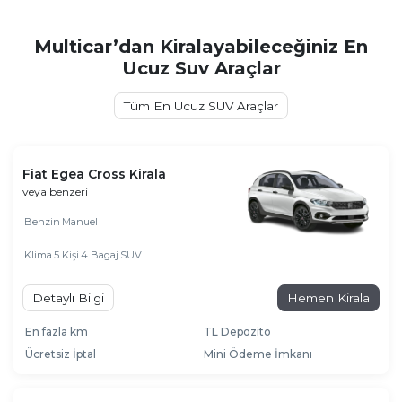
Multicar’dan Kiralayabileceğiniz En
Ucuz Suv Araçlar
Tüm En Ucuz SUV Araçlar
Fiat Egea Cross Kirala
veya benzeri
Benzin
Manuel
Klima
5 Kişi
4 Bagaj
SUV
Detaylı Bilgi
Hemen Kirala
En fazla km
TL Depozito
Ücretsiz İptal
Mini Ödeme İmkanı