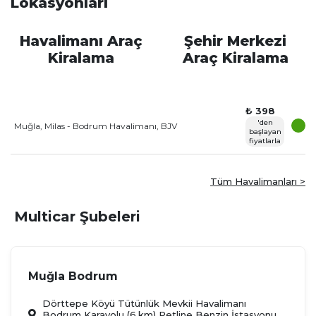
Lokasyonları
Havalimanı Araç
Şehir Merkezi
Kiralama
Araç Kiralama
₺ 398
'den
Muğla, Milas - Bodrum Havalimanı, BJV
başlayan
fiyatlarla
Tüm Havalimanları >
Multicar Şubeleri
Muğla Bodrum
Dörttepe Köyü Tütünlük Mevkii Havalimanı
Bodrum Karayolu (6.km) Petline Benzin İstasyonu