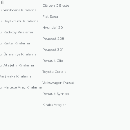
ri
Citroen C Elysée
ul Yenibosna Kiralama
Fiat Egea
ul Beylikdüzü Kiralama
Hyundai i20
ul Kadıköy Kiralama
Peugeot 208
ul Kartal Kiralama
Peugeot 301
ul Ümraniye Kiralama
Renault Clio
ul Ataşehir Kiralama
Toyota Corolla
Karşıyaka Kiralama
Volkswagen Passat
ul Maltepe Araç Kiralama
Renault Symbol
Kiralık Araçlar