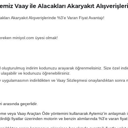
temiz Vaay ile Alacakları Akaryakıt Alışverişle
akları Akaryakıt Alışverişlerinde %3’e Varan Fiyat Avantajı!
reken miniyol.com üyesi olmak!
el oluşturulmuş indirim kodunuzu arayarak öğrenmelisiniz. Size özel in
ulaşabilir ve kodunuzu öğrenebilirsiniz.
ay uygulamasının indirildikten ve Vaay Sözleşmesi onaylandıktan sonr
 arasında geçerlidir.
eme veya Vaay Araçtan Öde yöntemini kullanarak Aytemiz’in anlaşmalı is
diği fiyatlar üzerinden motorin ve benzin alımlarında %3’e varan fiyat