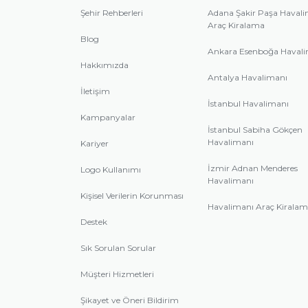
Şehir Rehberleri
Adana Şakir Paşa Haval
Araç Kiralama
Blog
Ankara Esenboğa Haval
Hakkımızda
Antalya Havalimanı
İletişim
İstanbul Havalimanı
Kampanyalar
İstanbul Sabiha Gökçen
Havalimanı
Kariyer
İzmir Adnan Menderes
Logo Kullanımı
Havalimanı
Kişisel Verilerin Korunması
Havalimanı Araç Kirala
Destek
Sık Sorulan Sorular
Müşteri Hizmetleri
Şikayet ve Öneri Bildirim