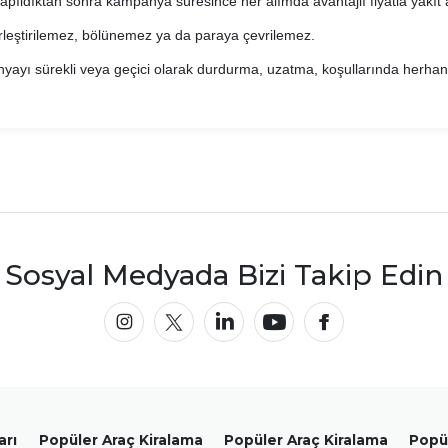
 yapıldıktan sonra kampanya süresince her alımda avantajlı fiyatla yakıt al
rleştirilemez, bölünemez ya da paraya çevrilemez.
nyayı sürekli veya geçici olarak durdurma, uzatma, koşullarında herhang
Sosyal Medyada Bizi Takip Edin
arı
Popüler Araç Kiralama
Popüler Araç Kiralama
Popül