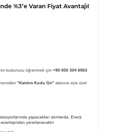
rinde %3’e Varan Fiyat Avantajı!
dirim kodunuzu öğrenmek için
+90 850 304 6963
a menüden
“Katılım Kodu Gir”
alanına size özel
tasyonlarında yapacakları alımlarda, Enerji
 avantajından yararlanacaktır.