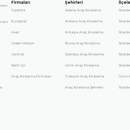
Firmaları
Şehirleri
İlçele
imanı
Garenta
Adana Araç Kiralama
İstanb
Europcar
Ankara Araç Kiralama
İstanb
imanı
Avec
Antalya Araç Kiralama
İstanb
Green Motion
Bursa Araç Kiralama
İstanb
Central
İstanbul Araç Kiralama
İstanb
Rent Go
İzmir Araç Kiralama
İstanb
Araç Kiralama Firmaları
Trabzon Araç Kiralama
İzmir 
ma
Araç Kiralama Şehirleri
İstanb